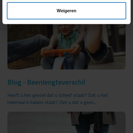
Weigeren
Blog - Beenlengteverschil
Heeft u het gevoel dat u scheef staat? Dat u niet
helemaal in balans staat? Ziet u dat u geen...