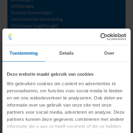
Vilttherapie
Orthese (teenstukje)
Instrumentele behandeling
Orthonyxie (nagelbeugel)
Slipper en huisschoen op maat
Comfortschoenen
Steunzolen
Orthopedische schoenen
Toestemming
Details
Over
Sportcompressiekousen
Sokken
DryNeedling
Deze website maakt gebruik van cookies
Manuele therapie
We gebruiken cookies om content en advertenties te
Braces
personaliseren, om functies voor social media te bieden
GRATIS Voetcheck
en om ons websiteverkeer te analyseren. Ook delen we
informatie over uw gebruik van onze site met onze
partners voor social media, adverteren en analyse. Deze
partners kunnen deze gegevens combineren met andere
Klantbeoordeling
informatie die u aan ze heeft verstrekt of die ze hebben