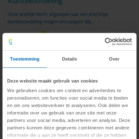
Klantbeoordeling
Onze praktijk heeft afgelopen jaar een prachtige
klantbeoordeling mogen ontvangen! Wij...
Toestemming
Details
Over
Deze website maakt gebruik van cookies
We gebruiken cookies om content en advertenties te
personaliseren, om functies voor social media te bieden
en om ons websiteverkeer te analyseren. Ook delen we
Blog - Hormonen en podotherapie
informatie over uw gebruik van onze site met onze
partners voor social media, adverteren en analyse. Deze
partners kunnen deze gegevens combineren met andere
Puberteit De meest voorkomende klacht, getriggerd door
informatie die u aan ze heeft verstrekt of die ze hebben
hormonen bij pubers, zijn zweetvoeten....